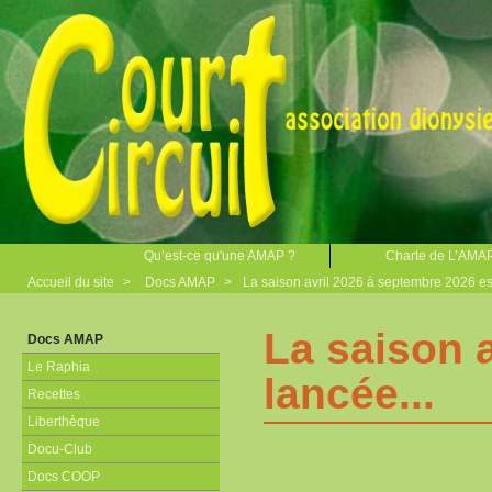
Qu’est-ce qu'une AMAP ?
Charte de L’AMA
Accueil du site
>
Docs AMAP
>
La saison avril 2026 à septembre 2026 est
La saison 
Docs AMAP
Le Raphia
lancée...
Recettes
Liberthèque
Docu-Club
Docs COOP