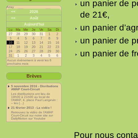
un panier de p
Array
<<
2026
de 21€,
<<
Août
Aujourd’hui
un panier d’ag
Lu
Ma
Me
Je
Ve
Sa
Di
27
28
29
30
31
1
2
un panier de pr
3
4
5
6
7
8
9
10
11
12
13
14
15
16
17
18
19
20
21
22
23
un panier de f
24
25
26
27
28
29
30
31
1
2
3
4
5
6
Aucun évènement à venir les 6
prochains mois
Brèves
5 novembre 2016 - Disributions
AMAP Court-Circuit
Les distributions ont lieu de
19h00 à 21h00 au local de
l’AMAP, 4, place Paul Langevin :
– les (…)
21 février 2013 - La vidéo !
Retrouvez la vidéo de l’AMAP
Court-Circuit sur notre site sur
DailyMotion sur Youtube
Pour nous contact