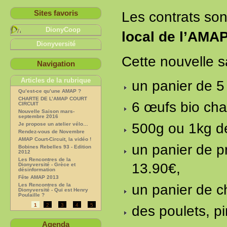
Sites favoris
Les contrats son
DionyCoop
local de l’AMAP
Dionyversité
Cette nouvelle s
Navigation
Articles de la rubrique
un panier de 5
Qu’est-ce qu’une AMAP ?
CHARTE DE L’AMAP COURT
6 œufs bio cha
CIRCUIT
Nouvelle Saison mars-
septembre 2016
500g ou 1kg d
Je propose un atelier vélo…
Rendez-vous de Novembre
AMAP Court-Circuit, la vidéo !
un panier de p
Bobines Rebelles 93 - Edition
2012
Les Rencontres de la
13.90€,
Dionyversité - Grèce et
désinformation
Fête AMAP 2013
Les Rencontres de la
un panier de c
Dionyversité - Qui est Henry
Poulaille ?
1
2
3
4
5
des poulets, p
Agenda