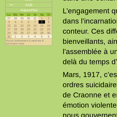
<<
Août
L’engagement qui
Aujourd’hui
Lu
Ma
Me
Je
Ve
Sa
Di
27
28
29
30
31
1
2
dans l’incarnat
3
4
5
6
7
8
9
10
11
12
13
14
15
16
conteur. Ces dif
17
18
19
20
21
22
23
24
25
26
27
28
29
30
31
1
2
3
4
5
6
bienveillants, ai
Aucun évènement à venir les 6
prochains mois
l’assemblée à un
delà du temps d’
Mars, 1917, c’es
ordres suicidair
de Craonne et en
émotion violente
nous gouvernent