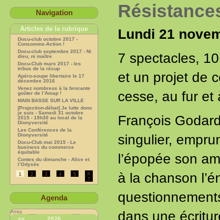
Résistances
Navigation
Articles de la rubrique
Lundi 21 novem
Docu-club octobre 2017 -
Consomme-Action !
Docu-club septembre 2017 - Ni
7 spectacles, 10
dieu, ni maître
Docu-Club mars 2017 - les
tribus de la récup
et un projet de 
Apéro-soupe libertaire le 17
décembre 2016
Venez nombreux à la brocante
cesse, au fur et
goûter de l’Amap !
MAIN BASSE SUR LA VILLE
[Projection-débat] Je lutte donc
je suis - Samedi 31 octobre
François Godard 
2015 - 19h30 au local de la
Dionyversité
Les Conférences de la
singulier, empru
Dionyversité
Docu-Club mai 2015 - Le
business du commerce
équitable
l’épopée son am
Contes du dimanche - Alice et
l’Odysée
à la chanson l’é
1
2
3
4
5
6
7
questionnements 
Agenda
dans une écritur
Array
<<
2026