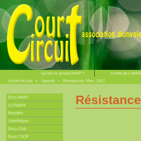
Qu’est-ce qu'une AMAP ?
Charte de L’AMA
Accueil du site
>
Agenda
>
Résistances, Marc, 1917
Résistance
Docs AMAP
Le Raphia
Recettes
Liberthèque
Docu-Club
Docs COOP