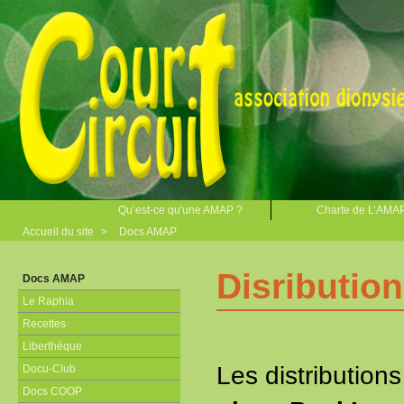
Qu’est-ce qu'une AMAP ?
Charte de L’AMA
Accueil du site
>
Docs AMAP
Disributio
Docs AMAP
Le Raphia
Recettes
Liberthèque
Les distributions
Docu-Club
Docs COOP