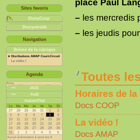
place Paul Lan
Sites favoris
–
les mercredis p
DionyCoop
Dionyversité
–
les jeudis pou
Navigation
Brèves de la rubrique
Disributions AMAP Court-Circuit
La vidéo !
Toutes les
Agenda
Array
<<
2026
Horaires de l
<<
Août
Aujourd’hui
Docs COOP
Lu
Ma
Me
Je
Ve
Sa
Di
27
28
29
30
31
1
2
3
4
5
6
7
8
9
La vidéo !
10
11
12
13
14
15
16
17
18
19
20
21
22
23
24
25
26
27
28
29
30
Docs AMAP
31
1
2
3
4
5
6
Aucun évènement à venir les 6