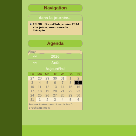
Navigation
dans la journée...
19h30 : Docu-Club janvier 2014
- Le jeûne, une nouvelle
thérapie
Agenda
Array
<<
2026
<<
Août
Aujourd’hui
Lu
Ma
Me
Je
Ve
Sa
Di
27
28
29
30
31
1
2
3
4
5
6
7
8
9
10
11
12
13
14
15
16
17
18
19
20
21
22
23
24
25
26
27
28
29
30
31
1
2
3
4
5
6
Aucun évènement à venir les 6
prochains mois