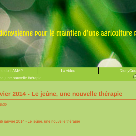
te de L’AMAP
La vidéo
DionyCo
ne, une nouvelle thérapie
ier 2014 - Le jeûne, une nouvelle thérapie
19h30
b janvier 2014 - Le jeûne, une nouvelle thérapie