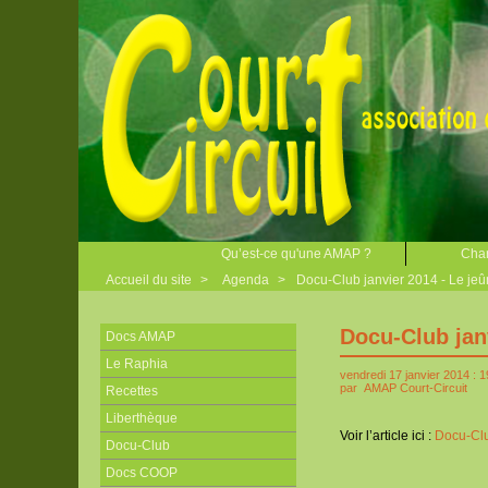
Qu’est-ce qu'une AMAP ?
Char
Accueil du site
>
Agenda
>
Docu-Club janvier 2014 - Le jeû
Docu-Club janv
Docs AMAP
Le Raphia
vendredi 17 janvier 2014 : 
par
AMAP Court-Circuit
Recettes
Liberthèque
Voir l’article ici :
Docu-Clu
Docu-Club
Docs COOP