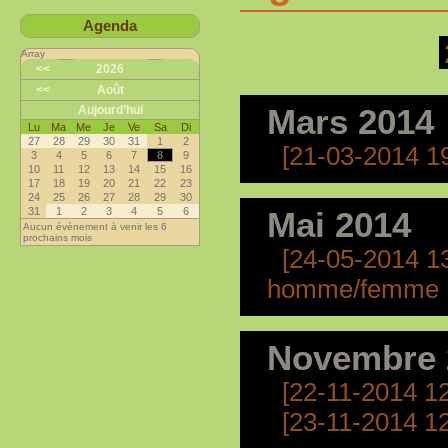
Agenda
Array
<<
2026
<<
Août
Mars 2014
Aujourd’hui
Lu
Ma
Me
Je
Ve
Sa
Di
27
28
29
30
31
1
2
[21-03-2014 1
3
4
5
6
7
8
9
10
11
12
13
14
15
16
17
18
19
20
21
22
23
24
25
26
27
28
29
30
31
1
2
3
4
5
6
Mai 2014
Aucun évènement à venir les 6
prochains mois
[24-05-2014 1
homme/femme
Novembre 
[22-11-2014 1
[23-11-2014 1