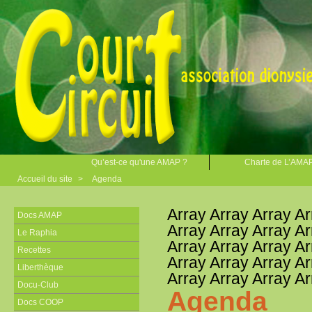
Qu’est-ce qu'une AMAP ?
Charte de L’AMA
Accueil du site
>
Agenda
Array Array Array Ar
Docs AMAP
Array Array Array Ar
Le Raphia
Array Array Array Ar
Recettes
Array Array Array Ar
Liberthèque
Array Array Array Ar
Docu-Club
Agenda
Docs COOP