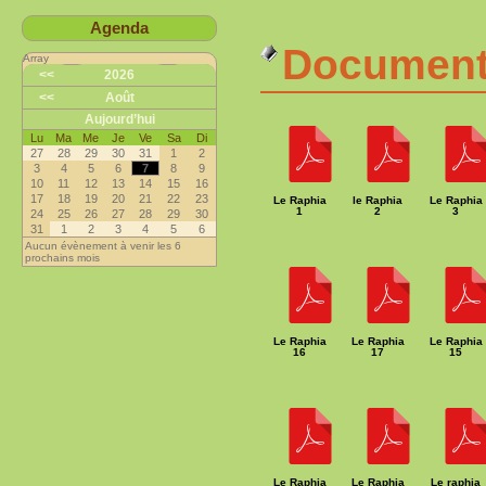
Agenda
Documents
Array
<<
2026
<<
Août
Aujourd’hui
Lu
Ma
Me
Je
Ve
Sa
Di
27
28
29
30
31
1
2
3
4
5
6
7
8
9
10
11
12
13
14
15
16
17
18
19
20
21
22
23
Le Raphia
le Raphia
Le Raphia
1
2
3
24
25
26
27
28
29
30
31
1
2
3
4
5
6
Aucun évènement à venir les 6
prochains mois
Le Raphia
Le Raphia
Le Raphia
16
17
15
Le Raphia
Le Raphia
Le raphia