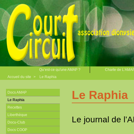
Qu’est-ce qu'une AMAP ?
Charte de L’AMA
Accueil du site
>
Le Raphia
Le Raphia
Docs AMAP
Le Raphia
Recettes
Liberthèque
Le journal de l’
Docu-Club
Docs COOP