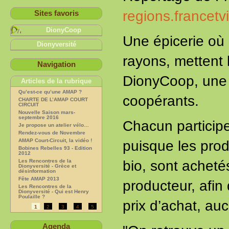
regions.francetvi
Sites favoris
DionyCoop
Une épicerie où 
Dionyversité
rayons, mettent l
Navigation
DionyCoop, une co
Articles de la rubrique
Qu’est-ce qu’une AMAP ?
coopérants.
CHARTE DE L’AMAP COURT
CIRCUIT
Nouvelle Saison mars-
septembre 2016
Chacun participe 
Je propose un atelier vélo…
Rendez-vous de Novembre
AMAP Court-Circuit, la vidéo !
puisque les prod
Bobines Rebelles 93 - Edition
2012
Les Rencontres de la
bio, sont acheté
Dionyversité - Grèce et
désinformation
Fête AMAP 2013
producteur, afin 
Les Rencontres de la
Dionyversité - Qui est Henry
Poulaille ?
prix d’achat, au
1
2
3
4
5
Agenda