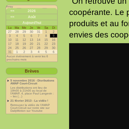
"On retrouve un 
Array
coopérante. Le p
<<
2026
<<
Août
produits et au fo
Aujourd’hui
Lu
Ma
Me
Je
Ve
Sa
Di
27
28
29
30
31
1
2
envies des coop
3
4
5
6
7
8
9
10
11
12
13
14
15
16
17
18
19
20
21
22
23
24
25
26
27
28
29
30
31
1
2
3
4
5
6
Aucun évènement à venir les 6
prochains mois
Brèves
5 novembre 2016 - Disributions
AMAP Court-Circuit
Les distributions ont lieu de
19h00 à 21h00 au local de
l’AMAP, 4, place Paul Langevin :
– les (…)
21 février 2013 - La vidéo !
Retrouvez la vidéo de l’AMAP
Court-Circuit sur notre site sur
DailyMotion sur Youtube