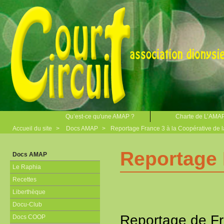
Qu’est-ce qu'une AMAP ?
Charte de L’AMA
Accueil du site
>
Docs AMAP
>
Reportage France 3 à la Coopérative de l
Reportage 
Docs AMAP
Le Raphia
Recettes
Liberthèque
Docu-Club
Reportage de Fr
Docs COOP