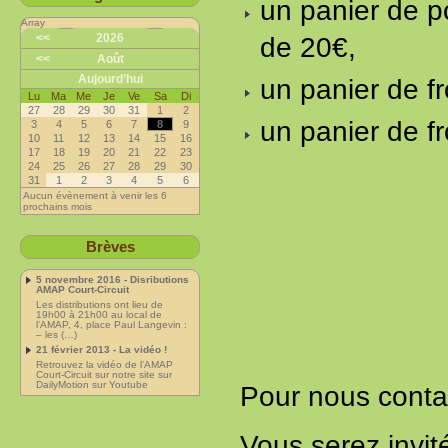
un panier de p
Array
<<
2026
de 20€,
<<
Août
Aujourd’hui
un panier de f
Lu
Ma
Me
Je
Ve
Sa
Di
27
28
29
30
31
1
2
un panier de f
3
4
5
6
7
8
9
10
11
12
13
14
15
16
17
18
19
20
21
22
23
24
25
26
27
28
29
30
31
1
2
3
4
5
6
Aucun évènement à venir les 6
prochains mois
Brèves
5 novembre 2016 - Disributions
AMAP Court-Circuit
Les distributions ont lieu de
19h00 à 21h00 au local de
l’AMAP, 4, place Paul Langevin :
– les (…)
21 février 2013 - La vidéo !
Retrouvez la vidéo de l’AMAP
Court-Circuit sur notre site sur
DailyMotion sur Youtube
Pour nous contact
Vous serez invit