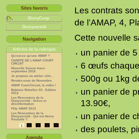
Sites favoris
Les contrats son
DionyCoop
de l’AMAP, 4, P
Dionyversité
Cette nouvelle s
Navigation
Articles de la rubrique
un panier de 5
Qu’est-ce qu’une AMAP ?
CHARTE DE L’AMAP COURT
6 œufs chaque
CIRCUIT
Nouvelle Saison mars-
septembre 2016
500g ou 1kg d
Je propose un atelier vélo…
Rendez-vous de Novembre
AMAP Court-Circuit, la vidéo !
un panier de p
Bobines Rebelles 93 - Edition
2012
Les Rencontres de la
13.90€,
Dionyversité - Grèce et
désinformation
Fête AMAP 2013
Les Rencontres de la
un panier de c
Dionyversité - Qui est Henry
Poulaille ?
1
2
3
4
5
des poulets, p
Agenda