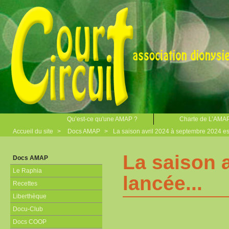
Qu’est-ce qu'une AMAP ?
Charte de L’AMA
Accueil du site
>
Docs AMAP
>
La saison avril 2024 à septembre 2024 est
La saison 
Docs AMAP
Le Raphia
lancée...
Recettes
Liberthèque
Docu-Club
Docs COOP