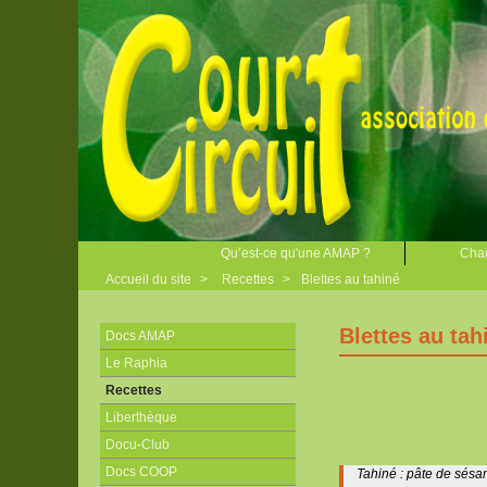
Qu’est-ce qu'une AMAP ?
Char
Accueil du site
>
Recettes
>
Blettes au tahiné
Blettes au tah
Docs AMAP
Le Raphia
Recettes
Liberthèque
Docu-Club
Docs COOP
Tahiné : pâte de sésa