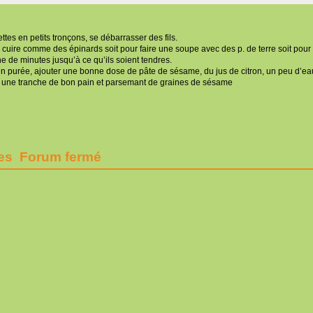
tes en petits tronçons, se débarrasser des fils.
e cuire comme des épinards soit pour faire une soupe avec des p. de terre soit pour 
e de minutes jusqu’à ce qu’ils soient tendres.
en purée, ajouter une bonne dose de pâte de sésame, du jus de citron, un peu d’e
 une tranche de bon pain et parsemant de graines de sésame
es Forum fermé