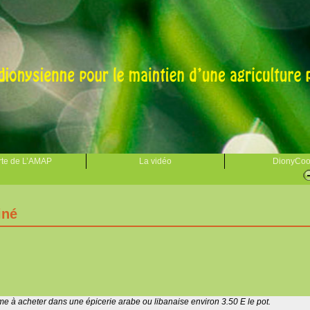
te de L’AMAP
La vidéo
DionyCo
iné
me à acheter dans une épicerie arabe ou libanaise environ 3.50 E le pot.