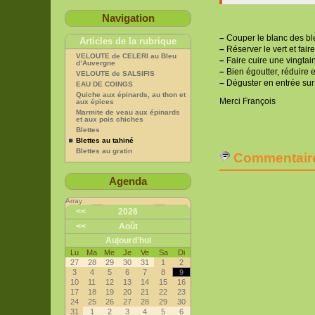
Navigation
–
Couper le blanc des blet
Articles de la rubrique
–
Réserver le vert et fair
VELOUTE de CELERI au Bleu
–
Faire cuire une vingtain
d’Auvergne
–
Bien égoutter, réduire 
VELOUTE de SALSIFIS
–
Déguster en entrée sur
EAU DE COINGS
Quiche aux épinards, au thon et
Merci François
aux épices
Marmite de veau aux épinards
et aux pois chiches
Blettes
Blettes au tahiné
Blettes au gratin
Commentair
Agenda
Array
<<
2026
<<
Août
Aujourd’hui
Lu
Ma
Me
Je
Ve
Sa
Di
27
28
29
30
31
1
2
3
4
5
6
7
8
9
10
11
12
13
14
15
16
17
18
19
20
21
22
23
24
25
26
27
28
29
30
31
1
2
3
4
5
6