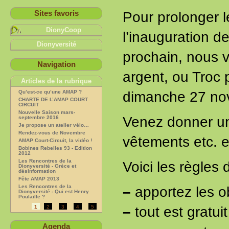
Sites favoris
Pour prolonger 
DionyCoop
l’inauguration d
Dionyversité
prochain, nous 
Navigation
argent, ou Troc 
Articles de la rubrique
Qu’est-ce qu’une AMAP ?
dimanche 27 nov
CHARTE DE L’AMAP COURT
CIRCUIT
Nouvelle Saison mars-
Venez donner une
septembre 2016
Je propose un atelier vélo…
Rendez-vous de Novembre
vêtements etc. e
AMAP Court-Circuit, la vidéo !
Bobines Rebelles 93 - Edition
2012
Les Rencontres de la
Voici les règles 
Dionyversité - Grèce et
désinformation
Fête AMAP 2013
Les Rencontres de la
–
apportez les o
Dionyversité - Qui est Henry
Poulaille ?
1
2
3
4
5
–
tout est gratui
Agenda