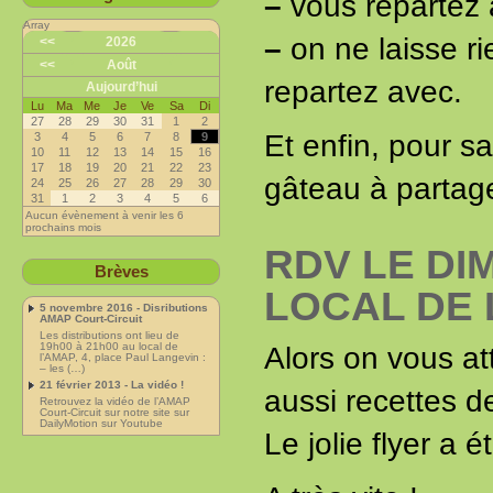
–
vous repartez 
Array
–
on ne laisse ri
<<
2026
<<
Août
repartez avec.
Aujourd’hui
Lu
Ma
Me
Je
Ve
Sa
Di
27
28
29
30
31
1
2
Et enfin, pour s
3
4
5
6
7
8
9
10
11
12
13
14
15
16
17
18
19
20
21
22
23
gâteau à partage
24
25
26
27
28
29
30
31
1
2
3
4
5
6
Aucun évènement à venir les 6
prochains mois
RDV LE DI
Brèves
LOCAL DE 
5 novembre 2016 - Disributions
AMAP Court-Circuit
Les distributions ont lieu de
19h00 à 21h00 au local de
Alors on vous at
l’AMAP, 4, place Paul Langevin :
– les (…)
21 février 2013 - La vidéo !
aussi recettes d
Retrouvez la vidéo de l’AMAP
Court-Circuit sur notre site sur
DailyMotion sur Youtube
Le jolie flyer a é