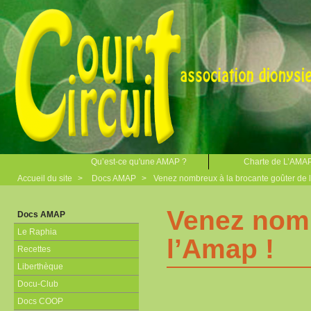
Qu’est-ce qu'une AMAP ?
Charte de L’AMA
Accueil du site
>
Docs AMAP
>
Venez nombreux à la brocante goûter de 
Venez nomb
Docs AMAP
Le Raphia
l’Amap !
Recettes
Liberthèque
Docu-Club
Docs COOP