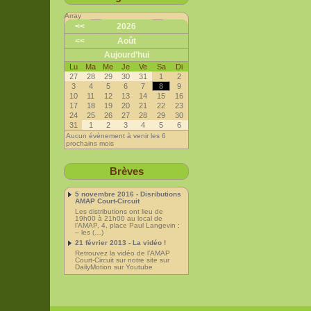
Array
<<
2026
<<
Août
Aujourd’hui
Lu
Ma
Me
Je
Ve
Sa
Di
27
28
29
30
31
1
2
3
4
5
6
7
8
9
10
11
12
13
14
15
16
17
18
19
20
21
22
23
24
25
26
27
28
29
30
31
1
2
3
4
5
6
Aucun évènement à venir les 6
prochains mois
Brèves
5 novembre 2016 - Disributions
AMAP Court-Circuit
Les distributions ont lieu de
19h00 à 21h00 au local de
l’AMAP, 4, place Paul Langevin :
– les (…)
21 février 2013 - La vidéo !
Retrouvez la vidéo de l’AMAP
Court-Circuit sur notre site sur
DailyMotion sur Youtube