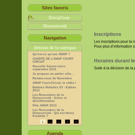
Sites favoris
DionyCoop
Dionyversité
Inscriptions
Navigation
Les inscriptions pour la
Pour plus d’information su
Articles de la rubrique
Qu’est-ce qu’une AMAP ?
CHARTE DE L’AMAP COURT
Horaires durant l
CIRCUIT
Nouvelle Saison mars-
Suite à la décision de l
septembre 2016
Je propose un atelier vélo…
Rendez-vous de Novembre
AMAP Court-Circuit, la vidéo !
Bobines Rebelles 93 - Edition
2012
Les Rencontres de la
Dionyversité - Grèce et
désinformation
Fête AMAP 2013
Les Rencontres de la
Dionyversité - Qui est Henry
Poulaille ?
1
2
3
4
5
Agenda